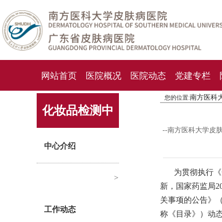
网站首页
医院概况
医院动态
党建专栏
南方医科
您的位置:
化妆品检测中心
期刊杂志
就诊指南
人才
化妆品检测中
--南方医科大学皮
心
中心介绍
为贯彻执行《
>
新，国家药监局2
关事项的公告》（
工作动态
称《目录》）动