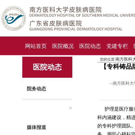
网站首页
医院概况
医院动态
党建专栏
南方医科
您的位置:
化妆品检测中心
期刊杂志
就诊指南
人才
【专科铸品
医院动态
--南方医科
院务动态
>
护理是医疗服
科内涵建设，精
的专科护理团队
媒体报道
务，用匠心耕耘