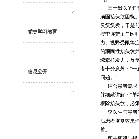
三十出头的销
>
顽固抬头纹困扰
反复复发，于是
党史学习教育
授李连楚主任医
力、视野受限等
的顽固性抬头纹
>
续牵拉发力，反
者十分意外：“
信息公开
问题。”
结合患者需求
>
并细致讲解：“
根除抬头纹，必
李医生与患者
后患者恢复效果
善。
额头额肌与提