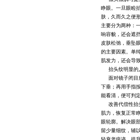
睁眼。一旦眼睑
肤，久而久之便
主要分为两种：
响容貌，还会遮
皮肤松弛，垂坠
的主要因素。单
肌发力，还会导
抬头纹明显的
面对镜子闭目
下垂；再用手指
能看清，便可判
改善代偿性抬
肌力，恢复正常
眼轮廓。解决眼
留少量细纹，辅
轻衰老痕迹，提