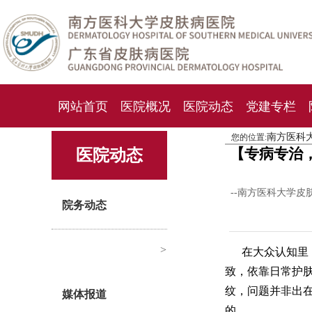
网站首页
医院概况
医院动态
党建专栏
南方医科
您的位置:
化妆品检测中心
期刊杂志
就诊指南
人才
【专病专治
医院动态
--南方医科大学皮
院务动态
>
在大众认知里
致，依靠日常护
纹，问题并非出
媒体报道
的。