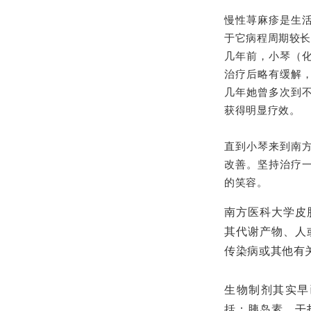
慢性荨麻疹是生
于它病程周期较长
几年前，小琴（
治疗后略有缓解
几年她曾多次到
获得明显疗效。
直到小琴来到南
改善。坚持治疗
的笑容。
南方医科大学皮
其代谢产物、人
传染病或其他有
生物制剂其实早
括：胰岛素、干