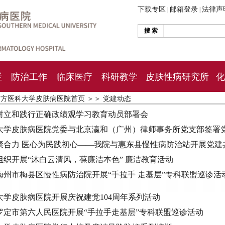
下载专区
邮箱登录
法律声
|
|
搜 索
栏
防治工作
临床医疗
科研教学
皮肤性病研究所
化
南方医科大学皮肤病医院首页
＞＞
党建动态
树立和践行正确政绩观学习教育动员部署会
大学皮肤病医院党委与北京瀛和（广州）律师事务所党支部签署
聚合力 医心为民践初心——我院与惠东县慢性病防治站开展党建
组织开展“沐白云清风，葆廉洁本色” 廉洁教育活动
梅州市梅县区慢性病防治院开展“手拉手 走基层”专科联盟巡诊活
大学皮肤病医院开展庆祝建党104周年系列活动
罗定市第六人民医院开展“手拉手走基层”专科联盟巡诊活动