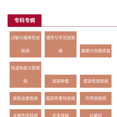
专科专病
过敏与瘙痒性皮
遗传与罕见皮肤
肤病
病
瘢痕与创面修复
风湿免疫与银屑
病
皮肤肿瘤
感染性皮肤病
皮肤血管疾病
面部色素性疾病
外阴皮肤病
大疱性皮肤病
毛发疾病
白癜风