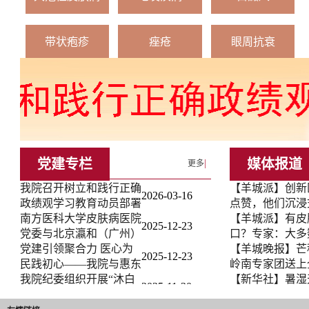
带状疱疹
痤疮
眼周抗衰
面部年轻化
>>>
更多
党建专栏
媒体报道
|
更多
我院召开树立和践行正确
【羊城派】创新
2026-03-16
政绩观学习教育动员部署
点赞，他们沉浸
南方医科大学皮肤病医院
【羊城派】有皮
2025-12-23
党委与北京瀛和（广州）
口？专家：大多
党建引领聚合力 医心为
【羊城晚报】芒
2025-12-23
民践初心——我院与惠东
岭南专家团送上
我院纪委组织开展“沐白
【新华社】暑湿
2025-11-20
云清风，葆廉洁本色”
健康？专家来支