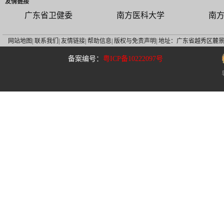
我院前往梅州市梅县区慢
【羊城派】破解
友情链接
2025-07-22
性病防治院开展“手拉手
国团队发现新致
广东省卫健委
南方医科大学
南
南方医科大学皮肤病医院
【南方+】在罕
2025-07-03
开展庆祝建党104周年
之前，他们选择
网站地图|
联系我们|
友情链接|
帮助信息|
版权与免责声明|
地址：广东省越秀区麓景
备案编号：
粤ICP备10222097号