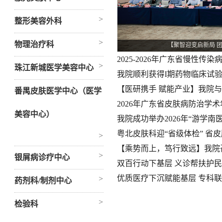
>
整形美容外科
>
物理治疗科
【聚智迎变启新局 
2025-2026年广东省慢性
>
珠江新城医学美容中心
我院顺利获得I期药物临床试
【医研携手 赋能产业】我院
番禺皮肤医学中心（医学
2026年广东省皮肤病防治学
美容中心）
我院成功举办2026年“游学南
粤北皮肤科迎“省级体检” 省
>
【乘势而上，笃行致远】我院召
>
银屑病诊疗中心
双百行动下基层 义诊帮扶护
优质医疗下沉赋能基层 专科
>
药剂科/制剂中心
>
检验科