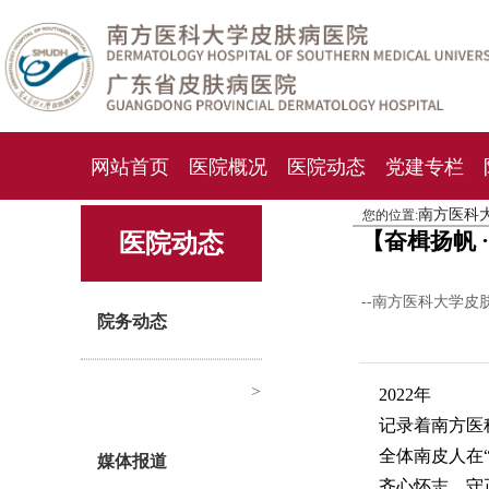
网站首页
医院概况
医院动态
党建专栏
南方医科
您的位置:
化妆品检测中心
期刊杂志
就诊指南
人才
【奋楫扬帆 
医院动态
--南方医科大学皮
院务动态
>
2022年
记录着南方医
全体南皮人在
媒体报道
齐心怀志，守