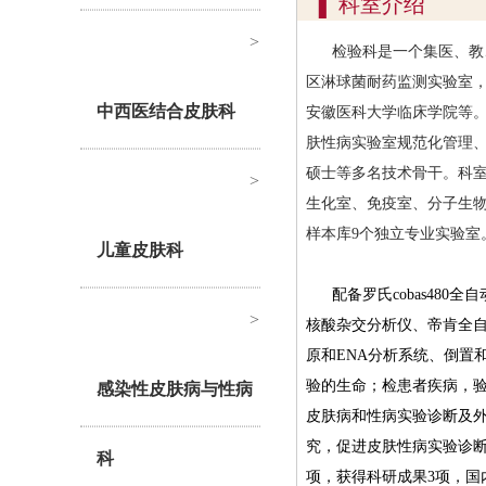
▍
科室介绍
>
检验科是一个集医、教
区淋球菌耐药监测实验室
中西医结合皮肤科
安徽医科大学临床学院等
肤性病实验室规范化管理
硕士等多名技术骨干。科
>
生化室、免疫室、分子生物
样本库9个独立专业实验室
儿童皮肤科
配备罗氏cobas480
>
核酸杂交分析仪、帝肯全
原和ENA分析系统、倒置
验的生命；检患者疾病，验
感染性皮肤病与性病
皮肤病和性病实验诊断及外
究，促进皮肤性病实验诊断
科
项，获得科研成果3项，国内