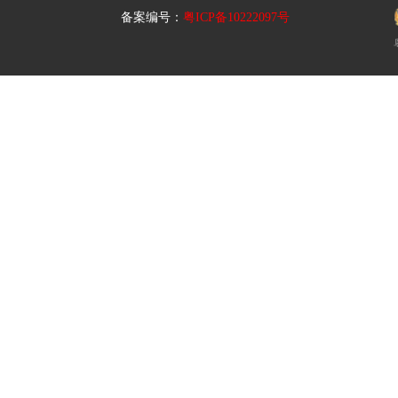
备案编号：
粤ICP备10222097号