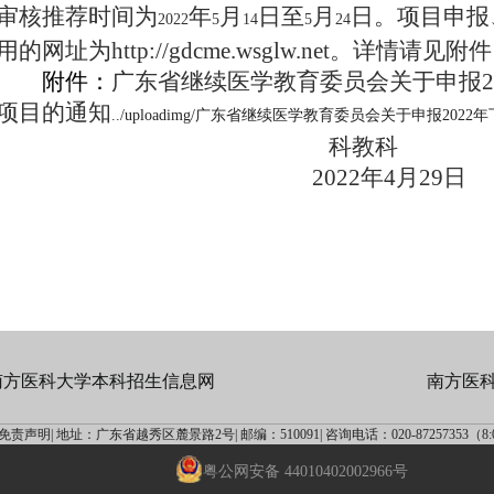
审核推荐时间为
年
月
日至
月
日。项目申报
2022
5
14
5
24
用的网址为
http://gdcme.wsglw.net
。详情请见附件
附件：
广东省继续医学教育委员会关于申报2
项目的通知
../uploadimg/广东省继续医学教育委员会关于申报20
科教科
2022年4月29日
南方医科大学本科招生信息网
南方医
免责声明|
地址：广东省越秀区麓景路2号|
邮编：510091|
咨询电话：020-87257353（8:00
粤公网安备 44010402002966号