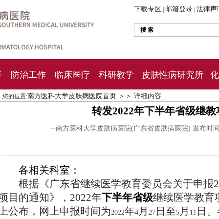
下载专区
邮箱登录
法律声
|
|
搜 索
栏
防治工作
临床医疗
科研教学
皮肤性病研究所
化
南方医科大学皮肤病医院首页
＞＞
详细内容
您的位置:
转发2022年下半年省级继
--南方医科大学皮肤病医院(广东省皮肤病医院) 发布时
各相关科室：
根据《广东省继续医学教育委员会关于申报2
项目的通知》，2022
年
下半年省级
继续医学教育
上公布，网上申报时间为
年
月
日至
月
日。
2022
4
27
5
11