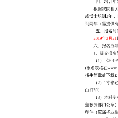
四、培训年
根据我院相
或
博士培训
3年，
到两年
（需提供
五、报名时
201
9
年
3
月
21
六、报名办
1、
提交报名
（
1）《
201
9
(报名表格在w
ww
招生简章处下载
);
（
2）1寸彩
白打印）
；
（
3）本科
盖教务部门公章
印件（应届毕业