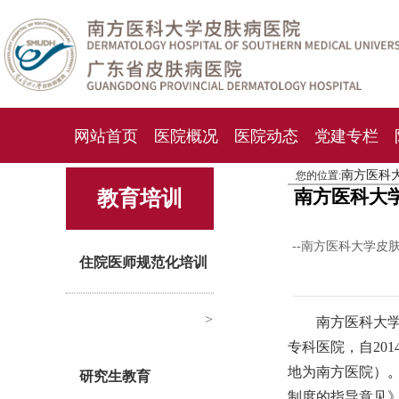
网站首页
医院概况
医院动态
党建专栏
南方医科
您的位置:
化妆品检测中心
期刊杂志
就诊指南
人才
南方医科大
教育培训
--南方医科大学皮
住院医师规范化培训
>
南方医科大
专科医院，
自
201
地
为
南方医院
）
研究生教育
制度的指导意见