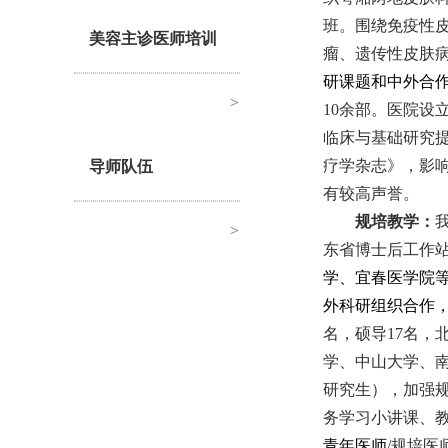
班。
围绕免疫性
美容主诊医师培训
瘤、
遗传性皮肤
研课题和中外合
>
10余部。
医院设
临床与基础研究
疗学杂志》，影
导师队伍
有较高声誉。
规培
教学：
>
东省博士后工作
学、宜春医学院
外科研组织合作
名，
硕导
1
7
名，
学、中山大学、南
研究生）
，
加强
务
学习
小讲课、
青年医师
/规培