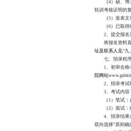
（
4）硕、
轮训考核证明的
（
5）发表
（
6）已取得
2、
提交报名
将报名资料
址及联系人见
“九
七、招录程
1、初审合格
院网站
www.gd
2、招录考
3、考试内容
（
1）笔试：
（
2）面试：
4、招录结
双向选择”原则确