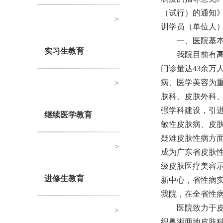
（试行）的通知
>
训学员
（
单位人
一、医院基
实习生教育
我院目前
有
门诊量
达
43余
万
病、医学美容为
>
肤科、皮肤外科
强学科建设，
引
继续医学教育
敏性皮肤病、
皮
疑难皮肤性病方
>
成为
广东
省
皮肤
级皮肤医疗美容示
进修生教育
新中心，省性病
我院，
在
全省性
医院致力于
>
织
粤湘两地
皮肤