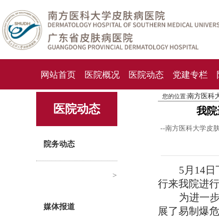
网站首页
医院概况
医院动态
党建专栏
南方医科
您的位置:
化妆品检测中心
期刊杂志
就诊指南
人才
医院动态
我院
--南方医科大学皮
院务动态
5
月14
>
行来我院进
为进一
媒体报道
展了易制爆