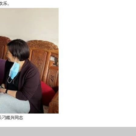
欢乐。
长刁鑑兴同志