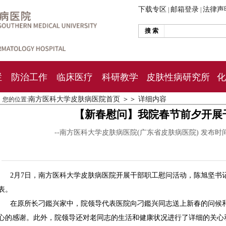
下载专区
邮箱登录
法律声
|
|
搜 索
栏
防治工作
临床医疗
科研教学
皮肤性病研究所
化
南方医科大学皮肤病医院首页
＞＞
详细内容
您的位置:
【新春慰问】我院春节前夕开展
--南方医科大学皮肤病医院(广东省皮肤病医院) 发布时
2月7日，南方医科大学皮肤病医院开展干部职工慰问活动，陈旭坚书
表。
在原所长刁鑑兴家中，院领导代表医院向刁鑑兴同志送上新春的问候
心的感谢。此外，院领导还对老同志的生活和健康状况进行了详细的关心