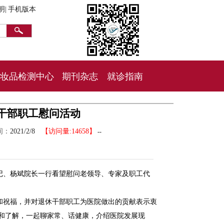
明|
手机版本
妆品检测中心
期刊杂志
就诊指南
干部职工慰问活动
间：
2021/2/8
【访问量:14658】
--
记、杨斌院长一行看望慰问老领导、专家及职工代
和祝福，并对退休干部职工为医院做出的贡献表示衷
和了解，一起聊家常、话健康，介绍医院发展现