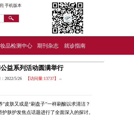
明|
手机版本
妆品检测中心
期刊杂志
就诊指南
会和公益系列活动圆满举行
间：
2022/5/26
【访问量:13737】
--
养”皮肤又或是“刷盘子”一样刷酸以求清洁？
这些护肤护发焦点话题进行了全面深入的探讨。