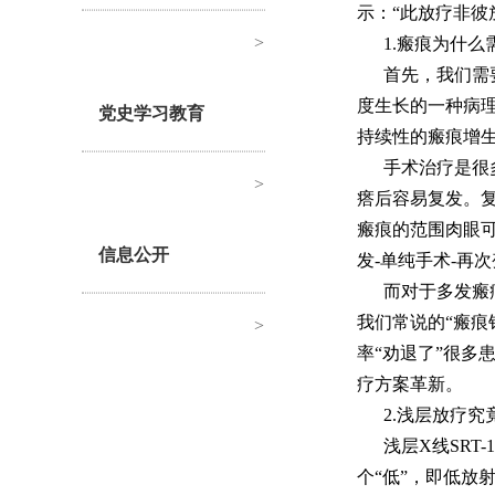
示：“此放疗非彼
>
1.瘢痕为什么
首先，我们需
度生长的一种病
党史学习教育
持续性的瘢痕增
手术治疗是很
>
瘩后容易复发。
瘢痕的范围肉眼
信息公开
发-单纯手术-再
而对于多发瘢
我们常说的“瘢痕
>
率“劝退了”很多
疗方案革新。
2.浅层放疗究
浅层X线SRT
个“低”，即低放