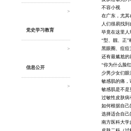
不容小视
>
在广东，尤其
人们很易找到
党史学习教育
毕竟在这里人
“型、靓、正
黑眼圈、痘痘无所
>
还有最尴尬的
“你为什么脸红
信息公开
少男少女们眼
敏感肌的痛，
>
敏感肌是不是
过敏性皮肤病
如何根据自己
选择适合自己
南方医科大学
皮肤二科（过