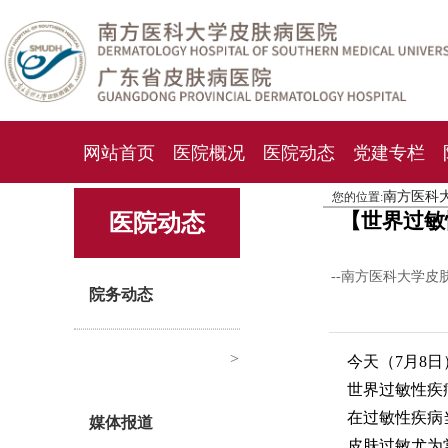
网站首页
医院概况
医院动态
党建专栏
南方医科
您的位置:
化妆品检测中心
期刊杂志
就诊指南
人才
【世界过敏
医院动态
--南方医科大学皮
院务动态
>
今天（7月8日
世界过敏性疾
在过敏性疾病
媒体报道
皮肤过敏尤为