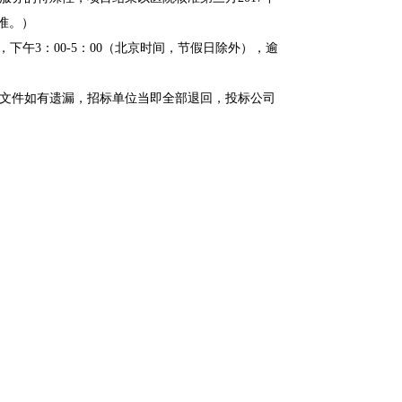
准。）
：00，下午3：00-5：00（北京时间，节假日除外），逾
格文件如有遗漏，招标单位当即全部退回，投标公司
标；如合格投标公司不足3家，则重新公告。招标单
行下载打印。
者以其他弄虚作假的方式投标；
组织机构代码证复印件和法人、经办人身份证复印
件。