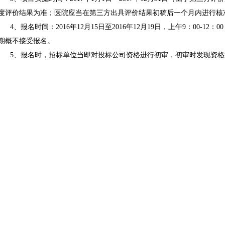
度评价结果为准；医院应当在第三方出具评价结果初稿后一个月内进行核
4、报名时间：2016年12月15日至2016年12月19日，上午9：00-12
期概不接受报名。
5、报名时，招标单位当即对投标公司资格进行初审，初审时发现资
可在报名截止时间前补齐和重新报名，只有资格初审合格公司才能参加投
位将另行通知获取投标资格的投标公司到招标单位领取招标文件或网上自
6、废标原则
6.1投标人以他人的名义投标、串通投标、以行贿的方法获取中标或
6.2投标文件未加盖单位公章的；
6.3投标文件字迹模糊、辨认不清，或者没有按照要求填写的；
6.4投标文件逾期送达；
6.5开标时未到达现场的。
四、投标文件提交材料要求
1、提交投标公司有效的企业法人营业执照（或事业法人登记证）、
件。
2、按照《商务、服务评分表》（详见附件一）要求和内容提交报价文