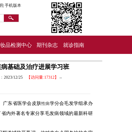
明|
手机版本
妆品检测中心
期刊杂志
就诊指南
疾病基础及治疗进展学习班
间：
2023/12/25
【访问量:17312】
--
、广东省医学会皮肤
学分会毛发学组承办
性病
了省内外著名专家分享毛发病领域的最新科研