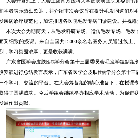
大会开幕式上，大会主席南方医科大学皮肤病医院党委副书
和学者表示热烈欢迎，并介绍本次会议旨在提升毛发同道们对
发疾病诊疗规范化，加速推进各医院毛发专病门诊建设。并祝愿
本次大会为期两天，从毛发科研专场、遗传毛发专场、毛发临
面又细致的授课。来自全国共15000余名名医务人员通过线
烈，学习氛围浓厚，更是收获满满。
广东省医学会皮肤
学分会第十三届委员会毛发学组副组
性病
授罗颖进行总结发言表示，广东省医学会皮肤
学分会第十三
性病
一个学习、交流的平台。在大会筹备组的精心准备下，在授课
取得了圆满成功。今后学组会继续举办相应学术活动，为促进
发展作出贡献。