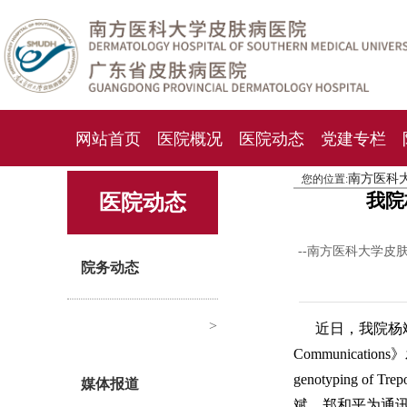
网站首页
医院概况
医院动态
党建专栏
南方医科
您的位置:
化妆品检测中心
期刊杂志
就诊指南
人才
我院
医院动态
--南方医科大学皮
院务动态
>
近日，我院杨斌、
Communications》发
genotyping of 
媒体报道
斌、郑和平为通讯