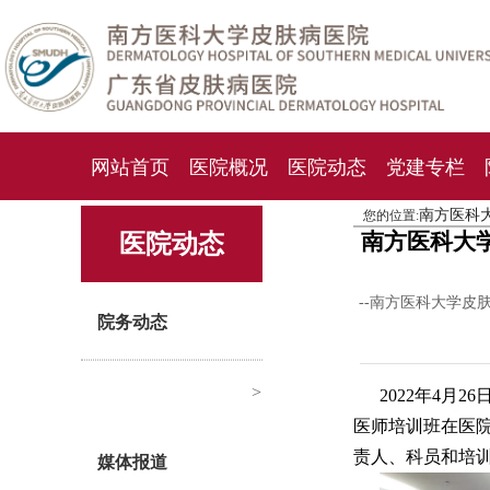
网站首页
医院概况
医院动态
党建专栏
南方医科
您的位置:
化妆品检测中心
期刊杂志
就诊指南
人才
南方医科大
医院动态
--南方医科大学皮
院务动态
>
2022年4
医师培训班在医院
责人、科员和培
媒体报道