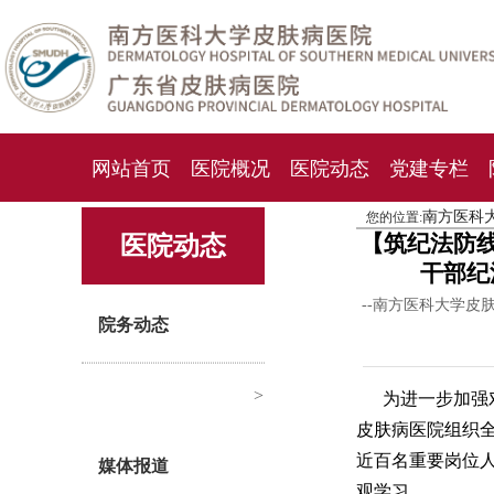
网站首页
医院概况
医院动态
党建专栏
南方医科
您的位置:
化妆品检测中心
期刊杂志
就诊指南
人才
【筑纪法防
医院动态
干部纪
--南方医科大学皮
院务动态
>
为进一步加强
皮肤病医院组织
近百名重要岗位
媒体报道
观学习。