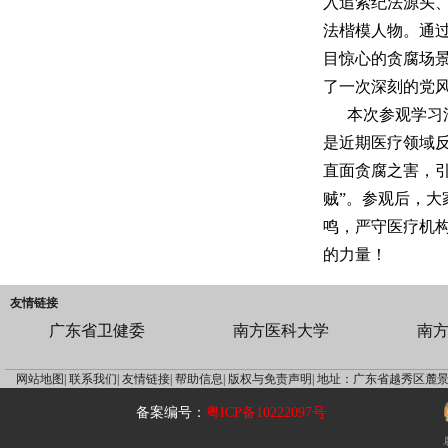
入追索纪法源头
法楷模人物。通过
目惊心的贪腐场
了一次深刻的党
本次参观学习
是近期医疗领域
直面贪腐之害，引
贼”。参观后，
鸣，严守医疗机
的力量！
友情链接
广东省卫健委
南方医科大学
南
网站地图|
联系我们|
友情链接|
帮助信息|
版权与免责声明|
地址：广东省越秀区麓景
备案编号：
粤ICP备10222097号