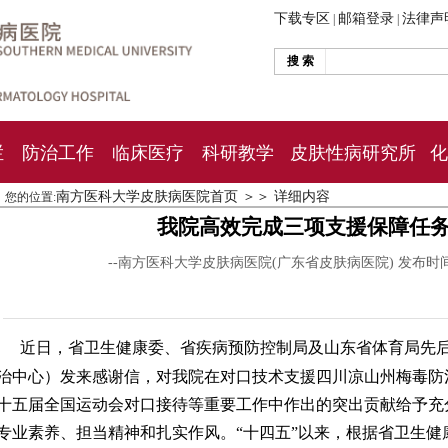
下载专区
邮箱登录
法律声
|
|
搜 索
栏
防治工作
临床医疗
科研教学
皮肤性病研究所
化
南方医科大学皮肤病医院首页
＞＞
详细内容
您的位置:
我院高效完成三项支援保障任
--南方医科大学皮肤病医院(广东省皮肤病医院) 发布时
近日，省卫生健康委、省疾病预防控制局及山东省体育局先
治中心）发来感谢信，对我院在对口技术支援四川凉山州梅毒防
十五届全国运动会对口接待等重要工作中作出的突出贡献给予充
专业素养、担当精神和扎实作风。“十四五”以来，根据省卫生