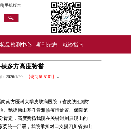
明|
手机版本
妆品检测中心
期刊杂志
就诊指南
务获多方高度赞誉
间：
2026/1/20
【访问量:5181】
--
后向南方医科大学皮肤病医院（省皮肤
防
性病
治、驰援佛山基孔肯雅热疫情处置、保障第
分肯定，高度赞扬我院在关键时刻展现出的
健康委统一部署，我院承担对口支援四川省凉山