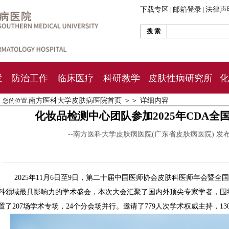
下载专区
邮箱登录
法律声
|
|
搜 索
栏
防治工作
临床医疗
科研教学
皮肤性病研究所
化
南方医科大学皮肤病医院首页
＞＞
详细内容
您的位置:
化妆品检测中心团队参加2025年CDA
--南方医科大学皮肤病医院(广东省皮肤病医院) 发
2025年11月6日至9日，第二十届中国医师协会皮肤科医师年会暨
科领域最具影响力的学术盛会，本次大会汇聚了国内外顶尖专家学者，围
置了207场学术专场，24个分会场并行。邀请了779人次学术权威主持，1