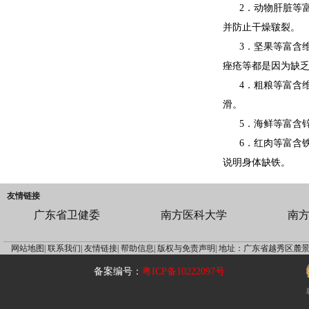
2．动物肝脏等
并防止干燥皲裂。
3．坚果等富含
痤疮等都是因为缺乏
4．粗粮等富含
滑。
5．海鲜等富含
6．红肉等富含
说明身体缺铁。
友情链接
广东省卫健委
南方医科大学
南
网站地图|
联系我们|
友情链接|
帮助信息|
版权与免责声明|
地址：广东省越秀区麓景
备案编号：
粤ICP备10222097号