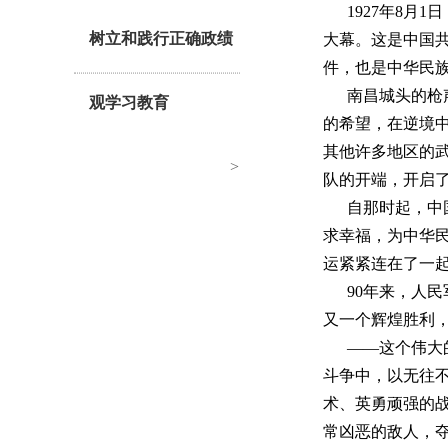
1927年8
树立和践行正确政绩
大幕。这是中国
件，也是中华民
南昌城头的枪
观学习教育
的希望，在逆境
其他许多地区的
>
队的开端，开启
自那时起，中
求幸福，为中华
运紧紧连在了一
90年来，人
又一个辉煌胜利
——这个伟大
斗争中，以无往
术、英勇顽强的
常凶恶的敌人，