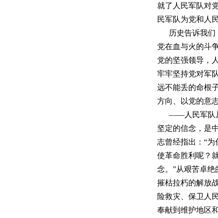
就了人民军队对
民军队为党和人
历史告诉我们
党在血与火的斗
党的坚强领导，
牢牢坚持党对军
远不能丢的命根
方向、以党的意
——人民军队
坚定的信念，是
志曾经指出：“
使革命胜利呢？
念。”从艰苦卓
摧枯拉朽的解放
险救灾、保卫人
奉献到维护地区