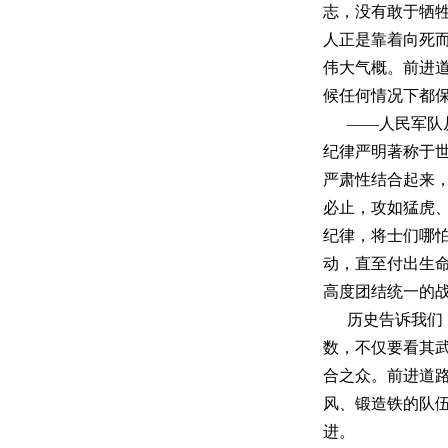
志，没有敢于牺
人正是靠着向死
伟大气概。前进
候任何情况下都
——人民军队
纪律严明著称于
严肃性结合起来
必止，攻如猛虎
纪律，将士们哪
动，直至付出生
高度团结统一的
历史告诉我们
数，不仅要看其
合之众。前进道
风、锻造铁的队
进。