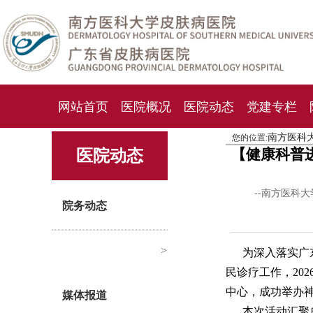
网站首页
医院概况
医院动态
党建专栏
南方医科
您的位置:
化妆品检测中心
期刊杂志
就诊指南
人才
【健康科普
医院动态
--南方医科
院务动态
>
为深入落实广
民诊疗工作，20
中心，成功举办
媒体报道
本次活动汇聚