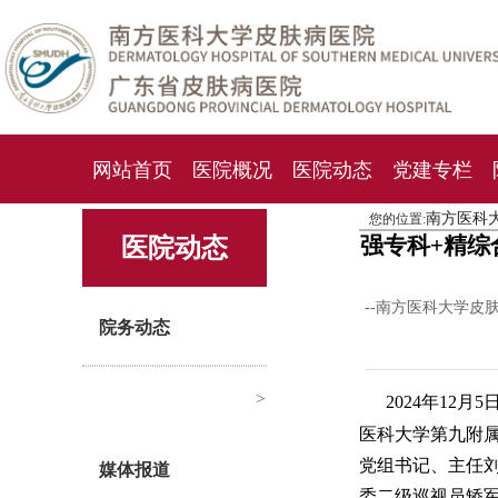
网站首页
医院概况
医院动态
党建专栏
南方医科
您的位置:
化妆品检测中心
期刊杂志
就诊指南
人才
强专科+精综
医院动态
--南方医科大学皮
院务动态
>
2024年12
医科大学第九附
党组书记、主任
媒体报道
委二级巡视员矫