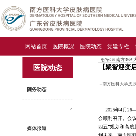
网站首页
医院概况
医院动态
党建专栏
南方医科
您的位置:
化妆品检测中心
期刊杂志
就诊指南
人才
【聚智迎变启
医院动态
--南方医科大学皮
院务动态
>
2025年4月
会顺利召开。会议
四五”规划和高
媒体报道
划未来。南方医