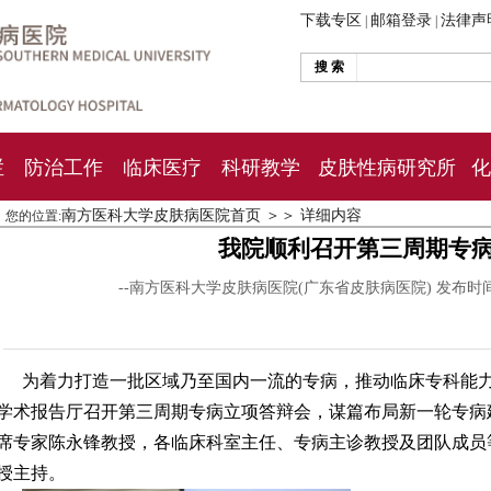
下载专区
邮箱登录
法律声
|
|
搜 索
栏
防治工作
临床医疗
科研教学
皮肤性病研究所
化
南方医科大学皮肤病医院首页
＞＞
详细内容
您的位置:
我院顺利召开第三周期专
--南方医科大学皮肤病医院(广东省皮肤病医院) 发布时
为着力打造一批区域乃至国内一流的专病，推动临床专科能力
学术报告厅召开第三周期专病立项答辩会，谋篇布局新一轮专病
席专家陈永锋教授，各临床科室主任、专病主诊教授及团队成员等
授主持。