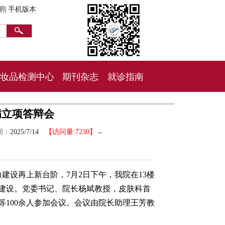
明|
手机版本
妆品检测中心
期刊杂志
就诊指南
病立项答辩会
间：
2025/7/14
【访问量:7230】
--
建设再上新台阶，7月2日下午，我院在13楼
建设。党委书记、院长杨斌教授，皮肤科首
100余人参加会议。会议由院长助理王芳教