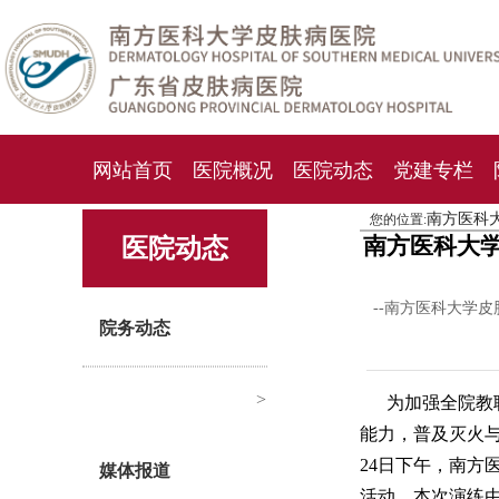
网站首页
医院概况
医院动态
党建专栏
南方医科
您的位置:
化妆品检测中心
期刊杂志
就诊指南
人才
南方医科大学
医院动态
--南方医科大学皮
院务动态
>
为加强全院教
能力，普及灭火与
24日下午，南方
媒体报道
活动。本次演练