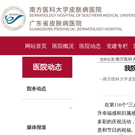
网站首页
医院概况
医院动态
党建专栏
南方医科
您的位置:
化妆品检测中心
期刊杂志
就诊指南
人才
医院动态
我
--南方医科大学皮
院务动态
在第116个
>
升幸福感和归属
多彩的庆祝活动
媒体报道
意和节日的祝福