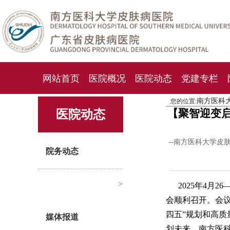
网站首页
医院概况
医院动态
党建专栏
南方医科
您的位置:
化妆品检测中心
期刊杂志
就诊指南
人才
【聚智迎变启
医院动态
--南方医科大学皮
院务动态
>
2025年4月
会顺利召开。会议
四五”规划和高
媒体报道
划未来。南方医