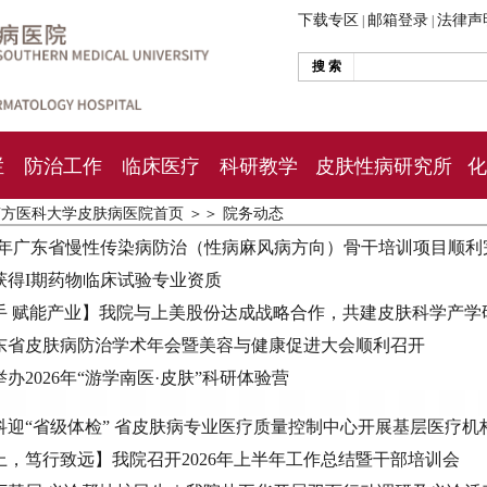
下载专区
邮箱登录
法律声
|
|
搜 索
栏
防治工作
临床医疗
科研教学
皮肤性病研究所
化
南方医科大学皮肤病医院首页
＞＞
院务动态
2026年广东省慢性传染病防治（性病麻风病方向）骨干培训项目顺
获得I期药物临床试验专业资质
手 赋能产业】我院与上美股份达成战略合作，共建皮肤科学产学
年广东省皮肤病防治学术年会暨美容与健康促进大会顺利召开
办2026年“游学南医·皮肤”科研体验营
科迎“省级体检” 省皮肤病专业医疗质量控制中心开展基层医疗机
上，笃行致远】我院召开2026年上半年工作总结暨干部培训会