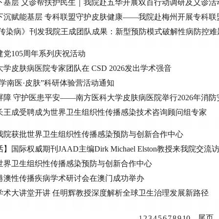
下基层 义诊帮扶护民生｜我院赴五华开展双百行动调研及义诊活
下沉赋能基层 专科联盟守护皮肤健康——我院赴梅州开展专科联
-传染病》刊发我院王成团队成果：新型预防模式破解性病防控难
党105周年系列庆祝活动
学皮肤病医院专家团队在 CSD 2026发出学术强音
“游学南医·皮肤”科研体验营活动通知
屏障 守护医患平安——南方医科大学皮肤病医院举行2026年消防
长王成受聘成为世界卫生组织性传播感染技术咨询顾问组专家
我院获批世界卫生组织性传播感染预防与创新合作中心
国际权威期刊JAAD主编Dirk Michael Elston教授来我院交流
世界卫生组织性传播感染预防与创新合作中心
港澳性传播疾病学术研讨会在澳门成功举办
学术大讲堂开讲 任明辉教授深度解析全球卫生治理发展新路径
尾页
2
3
4
5
6
7
8
9
10
...
1