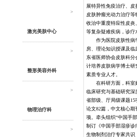
展特异性免疫治疗、皮
>
皮肤肿瘤光动力治疗等
收治中重度特应性皮炎
激光美肤中心
等复杂疑难疾病，诊疗
作为医院皮肤性病
房、理论知识授课及临
>
东省医师协会皮肤科分
计培养皮肤病学博士研
整形美容外科
素质专业人才。
在科研方面，科室
>
临床研究与基础研究深
省部级、厅局级课题
15
论文
82
篇，中文核心期
物理治疗科
项。牵头组织“中国手
制订《中国手部湿疹诊
>
生物制剂治疗专家共识