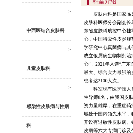
▍
科室介绍
>
皮肤内科是国家临
皮肤科医师分会副会长
中西医结合皮肤科
东省皮肤科质控中心挂
心，中国特应性皮炎规
学研究中心真菌病与其
>
成立银屑病生物制剂治
心”，
2021
年入选“广东
儿童皮肤科
最大、综合实力最强的
患者达
2100
人次。
>
科室现有医护技人
生导师
8
名，由我国皮
资力量雄厚，在重症药
感染性皮肤病与性病
域处于国内领先水平，
开设有过敏性皮肤病、
科
皮病等六大专病门诊及