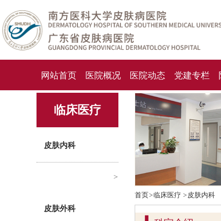
网站首页
医院概况
医院动态
党建专栏
化妆品检测中心
期刊杂志
就诊指南
人才
临床医疗
皮肤内科
>
首页
>
临床医疗
>
皮肤内科
皮肤外科