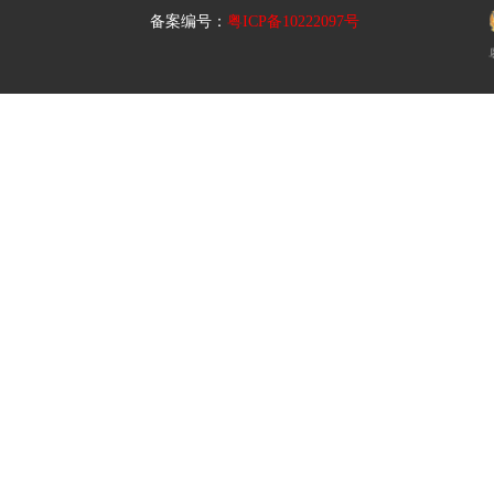
备案编号：
粤ICP备10222097号