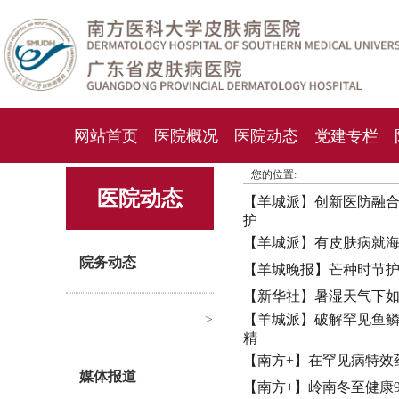
网站首页
医院概况
医院动态
党建专栏
您的位置:
化妆品检测中心
期刊杂志
就诊指南
人才
医院动态
【羊城派】创新医防融
护
【羊城派】有皮肤病就
院务动态
【羊城晚报】芒种时节
【新华社】暑湿天气下
>
【羊城派】破解罕见鱼
精
【南方+】在罕见病特效
媒体报道
【南方+】岭南冬至健康