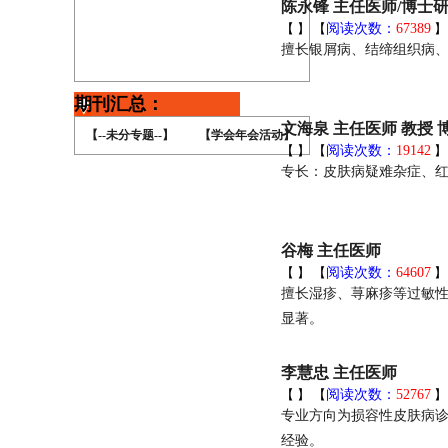
陈永锋 主任医师/博士
【
】 【
阅读次数：
67389
擅长银屑病、结缔组织病
期刊汇总：
文海泉 主任医师 教授
【--未分专题--】
【学会年会活动】
【
】 【
阅读次数：
19142
专长：皮肤病疑难杂症、
谷梅 主任医师
【
】 【
阅读次数：
64607
擅长湿疹、荨麻疹等过敏
显著。
李慧忠 主任医师
【
】 【
阅读次数：
52767
专业方向为损容性皮肤病
经验。