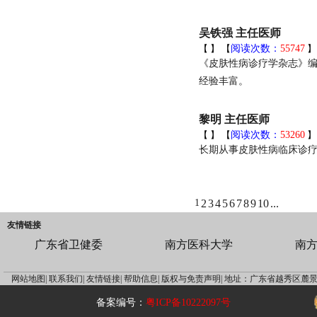
吴铁强 主任医师
【
】 【
阅读次数：
55747
《皮肤性病诊疗学杂志》
经验丰富。
黎明 主任医师
【
】 【
阅读次数：
53260
长期从事皮肤性病临床诊
1
2
3
4
5
6
7
8
9
10
...
友情链接
广东省卫健委
南方医科大学
南
网站地图|
联系我们|
友情链接|
帮助信息|
版权与免责声明|
地址：广东省越秀区麓景
备案编号：
粤ICP备10222097号