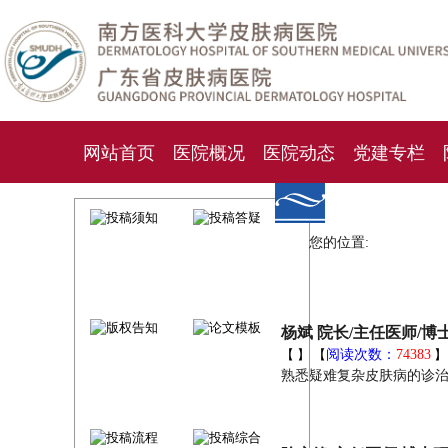
网站首页
医院概况
医院动态
党建专栏
化妆品检测中心
期刊杂志
就诊指南
人才
您的位置:
杨斌 院长/主任医师/
【
】 【
阅读次数：
74383
熟悉疑难复杂皮肤病的诊