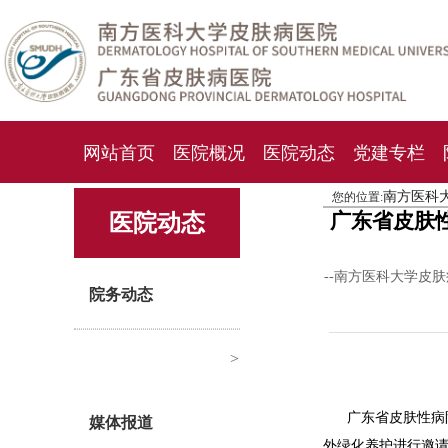
网站首页
医院概况
医院动态
党建专栏
南方医科
您的位置:
化妆品检测中心
期刊杂志
就诊指南
人才
广东省皮肤
医院动态
--南方医科大学皮
院务动态
>
广东省皮肤性病
媒体报道
外绿化养护进行邀