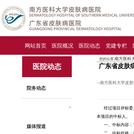
网站首页
医院概况
医院动态
党建专栏
南方医科
您的位置:
化妆品检测中心
期刊杂志
就诊指南
人才
广东省皮肤
医院动态
--南方医科大学皮
院务动态
>
​经过项目评标
本项目的中标人。
一、中标内容：
媒体报道
二、中标价格：贰