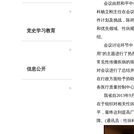
会议由郑和平中
>
科杨立刚主任在会
作计划及挑战，陈祥生
和优先领域、
性病
党史学习教育
绍。
会议讨论环节中
>
用“的主题进行了热
常见性传播疾病的
信息公开
对会议进行了总结
在行政方面给予协
各医疗质量控制中
>
我省自2013年
在于组织对相关
性
平，最终达到提高
障。(通讯员：
性病