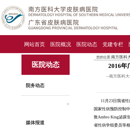
网站首页
医院概况
医院动态
党建专栏
南方医科
您的位置:
化妆品检测中心
期刊杂志
就诊指南
人才
医院动态
201
--南方医科
院务动态
11月23日我省
性
>
国家
性病
预防控制
敦Ambro King泌
媒体报道
省
性病
学组委员等