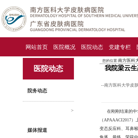
网站首页
医院概况
医院动态
党建专栏
南方医科
您的位置:
化妆品检测中心
期刊杂志
就诊指南
人才
我院梁云生
医院动态
--南方医科大学皮
院务动态
>
在刚刚结束的中
（APAAACI2
变态反应科、耳鼻喉
媒体报道
角逐，最终，荣获中