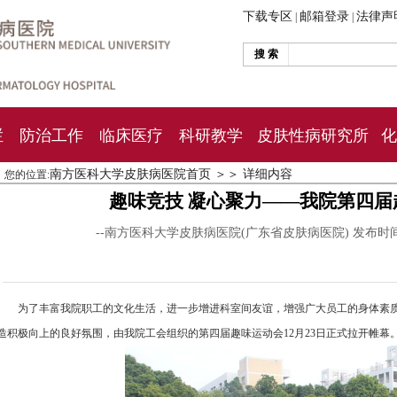
下载专区
邮箱登录
法律声
|
|
搜 索
栏
防治工作
临床医疗
科研教学
皮肤性病研究所
化
南方医科大学皮肤病医院首页
＞＞
详细内容
您的位置:
趣味竞技 凝心聚力——我院第四
--南方医科大学皮肤病医院(广东省皮肤病医院) 发布时
为了丰富我院职工的文化生活，进一步增进科室间友谊，增强广大员工的身体素
造积极向上的良好氛围，由我院工会组织的第四届趣味运动会12月23日正式拉开帷幕