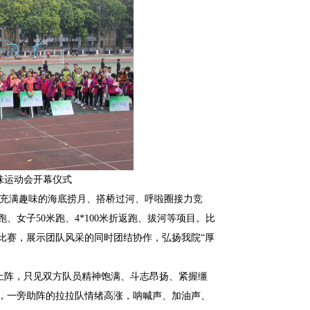
味运动会开幕仪式
有充满趣味的海底捞月、搭桥过河、呼啦圈接力竞
、女子50米跑、4*100米折返跑、拔河等项目。比
比赛，展示团队风采的同时团结协作，弘扬我院“厚
上阵，只见双方队员精神饱满、斗志昂扬、紧握缰
，一旁助阵的拉拉队情绪高涨，呐喊声、加油声、