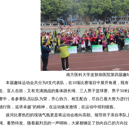
南方医科大学皮肤病医院第四届趣
本届趣味运动会共分为8支代表队，在10项比赛项目中展开角逐，既
走、盲人击鼓；又有充满挑战的集体跳长绳、三人男子篮球赛、男子50米跑
赛中，各参赛队员以队为荣，齐心协力、相互配合，尽自己最大努力进行
德行医，追求卓越”的精神，在运动焕发激情，在运动中得到锻炼。
拔河比赛热烈的现场气氛更是将运动会推向高朝。领导班子亲自率队
绳、蓄势待发。随着裁判员的一声哨响，大家都铆足了劲向自己的方向拉