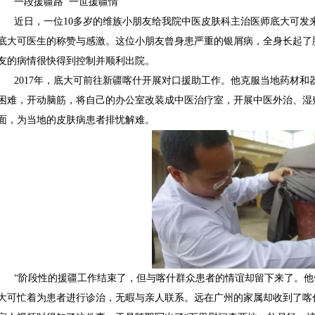
一段援疆路 一世援疆情
近日，一位10多岁的维族小朋友给我院中医皮肤科主治医师底大可发
底大可医生的称赞与感激。这位小朋友曾身患严重的银屑病，全身长起了
友的病情很快得到控制并顺利出院。
2017年，底大可前往新疆喀什开展对口援助工作。他克服当地药材
困难，开动脑筋，将自己的办公室改装成中医治疗室，开展中医外治、湿
面，为当地的皮肤病患者排忧解难。
“阶段性的援疆工作结束了，但与喀什群众患者的情谊却留下来了。他
大可忙着为患者进行诊治，无暇与亲人联系。远在广州的家属却收到了喀