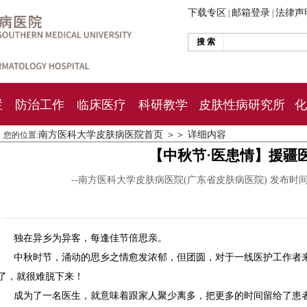
下载专区
邮箱登录
法律声
|
|
搜 索
栏
防治工作
临床医疗
科研教学
皮肤性病研究所
化
南方医科大学皮肤病医院首页
＞＞
详细内容
您的位置:
【中秋节·医患情】援疆
--南方医科大学皮肤病医院(广东省皮肤病医院) 发布时
独在异乡为异客，每逢佳节倍思亲。
中秋时节，涌动的思乡之情愈发浓郁，但团圆，对于一线医护工作者
了，就很难脱下来！
成为了一名医生，就意味着跟家人聚少离多，把更多的时间留给了患