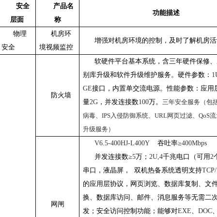
安全
产品名
功能描述
层面
称
物理
机房环
增强对机房环境的控制，及时了解机房活
安全
境视频监控
软硬件平台基本系统，含三年硬件保修、
别库升级和软件升级维护服务。硬件参数：
1
GE
接口，内置单交流电源。性能参数：应用
防火墙
量
2G
，并发连接数
100
万。
三年安全服务（包
病毒、
IPS
入侵防御系统、
URL
网页过滤、
QoS
流
升级服务）
V6.5-400HJ-L400Y
吞吐率≥
400Mbps
并发连接数≥
5
万；
2U,4
千兆电口（可用
2
串口，液晶屏，
双机热备系统透明支持
TCP/
的应用层协议，网页浏览、数据库复制、文
换、数据库访问、邮件、消息服务等无需二
网闸
发；安全访问控制功能；能够对
EXE
、
DOC