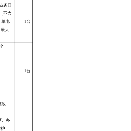
业务口
（不含
，单电
1
台
，最大
个
1
台
整改
区、办
防护