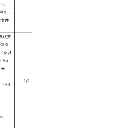
S48
、
检查，
意文件
默认支
ESXi
.0
及以
edHat
里云、
1
台
、
IAB
ss
、