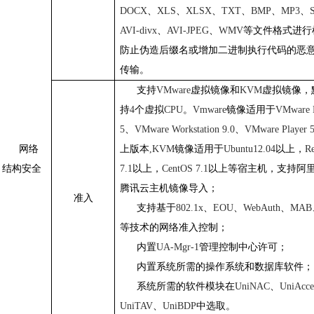
DOCX
、
XLS
、
XLSX
、
TXT
、
BMP
、
MP3
、
AVI-divx
、
AVI-JPEG
、
WMV
等文件格式进行
防止伪造后缀名或增加二进制执行代码的恶
传输。
支持
VMware
虚拟镜像和
KVM
虚拟镜像，
持
4
个虚拟
CPU
。
Vmware
镜像适用于
VMware 
5
、
VMware Workstation 9.0
、
VMware Player 5
网络
上版本
,KVM
镜像适用于
Ubuntu12.04
以上，
R
结构安全
7.1
以上，
CentOS 7.1
以上等宿主机，支持阿
腾讯云主机镜像导入；
准入
支持基于
802.1x
、
EOU
、
WebAuth
、
MAB
等技术的网络准入控制；
内置
UA-Mgr-1
管理控制中心许可；
内置系统所需的操作系统和数据库软件；
系统所需的软件模块在
UniNAC
、
UniAcce
UniTAV
、
UniBDP
中选取。