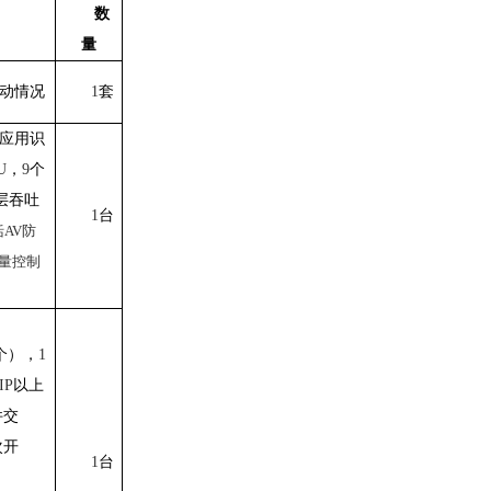
数
量
动情况
1
套
应用识
U
，
9
个
层吞吐
1
台
括
AV
防
量控制
个），
1
IP
以上
件交
次开
1
台
、