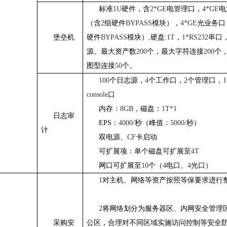
标准
1U
硬件，含
2*GE
电管理口，
4*GE
电
（含
2
组硬件
BYPASS
模块），
4*GE
光业务口
堡垒机
硬件
BYPASS
模块）
,
硬盘
:1T
，
1*RS232
串口
源。最大资产数
200
个，最大字符连接
200
个
图型连接
50
个。
100
个日志源，
4
个工作口，
2
个管理口，
1
console
口
内存：
8GB
，磁盘：
1T*1
日志审
EPS：
4000/
秒（峰值：
5000/
秒）
计
双电源、
CF
卡启动
可扩展项：单个磁盘可扩展至
4T
网口可扩展至
10
个（
4
电口、
4
光口）
1
对主机、网络等资产按照等保要求进行
2
将网络划分为服务器区、内网安全管理
采购安
公区，合理对不同区域实施访问控制等安全