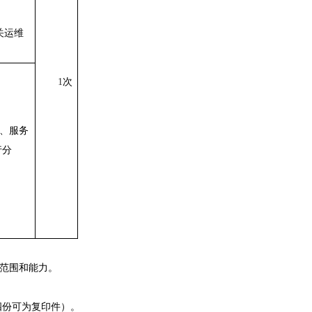
关运维
1
次
、服务
行分
范围和能力。
四份可为复印件）。