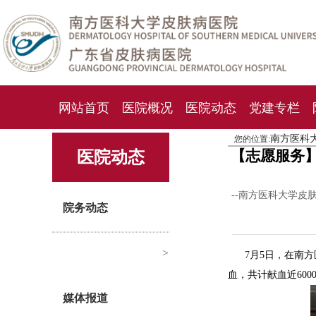
网站首页
医院概况
医院动态
党建专栏
南方医科
您的位置:
化妆品检测中心
期刊杂志
就诊指南
人才
【志愿服务
医院动态
--南方医科大学皮
院务动态
>
7
月
5
日，在南方
血，共计献血近
600
媒体报道