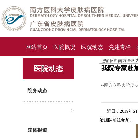
网站首页
医院概况
医院动态
党建专栏
南方医科
您的位置:
化妆品检测中心
期刊杂志
就诊指南
人才
我院专家赴加
医院动态
--南方医科大学皮
院务动态
>
近日，2019年
治团队前往参加。
媒体报道