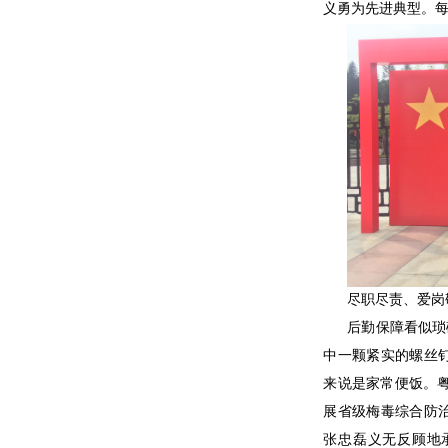
义勇为先进典型。每
尽职尽责、爱岗
后勤保障看似琐
中一颗紧实的螺丝
来说是家常便饭。
展省级梅毒综合防
张忠磊义无反顾地