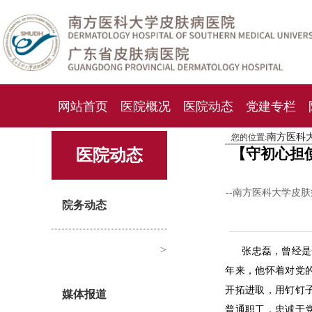
网站首页
医院概况
医院动态
党建专栏
南方医科
您的位置:
化妆品检测中心
期刊杂志
就诊指南
人才
【守初心担
医院动态
--南方医科大学皮
院务动态
>
张忠磊，曾经是
年来，他怀着对党
开拓进取，用钉钉
媒体报道
普通职工，忠诚于