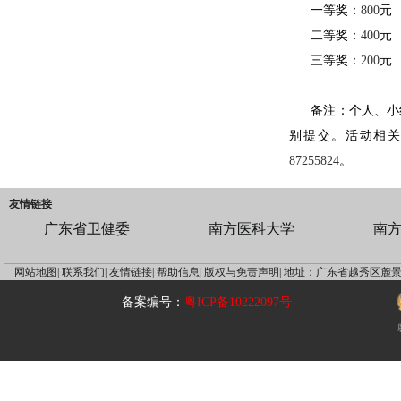
一等奖：
800
元
二等奖：
400
元
三等奖：
200
元
备注：个人、小
别提交。活动相
87255824
。
友情链接
广东省卫健委
南方医科大学
南
网站地图|
联系我们|
友情链接|
帮助信息|
版权与免责声明|
地址：广东省越秀区麓景
备案编号：
粤ICP备10222097号