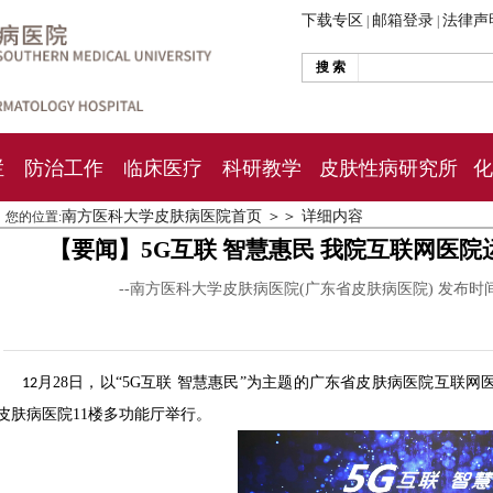
下载专区
邮箱登录
法律声
|
|
搜 索
栏
防治工作
临床医疗
科研教学
皮肤性病研究所
化
南方医科大学皮肤病医院首页
＞＞
详细内容
您的位置:
【要闻】5G互联 智慧惠民 我院互联网医院
--南方医科大学皮肤病医院(广东省皮肤病医院) 发布时
月28日，以“5G互联 智慧惠民”为主题的广东省皮肤病医院互联
12
皮肤病医院11楼多功能厅举行。