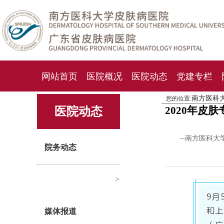
网站首页
医院概况
医院动态
党建专栏
南方医科
您的位置:
化妆品检测中心
期刊杂志
就诊指南
人才
2020年
医院动态
--南方医科大
院务动态
>
媒体报道